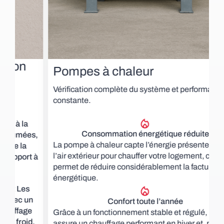
L
h
u
Pompes à chaleur
Vérification complète du système et performance
U
constante.
p
l
Consommation énergétique réduite
s,
La pompe à chaleur capte l’énergie présente dans
U
l’air extérieur pour chauffer votre logement, ce qui
 à
é
permet de réduire considérablement la facture
t
énergétique.
Confort toute l’année
Grâce à un fonctionnement stable et régulé, la PAC
.
assure un chauffage performant en hiver et, pour les