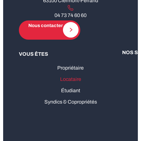
63100 Clermont-Ferrand
04 73 74 60 60
Nous contacter
NOS S
VOUS ÊTES
Propriétaire
Locataire
Étudiant
Syndics & Copropriétés