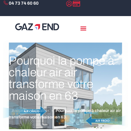
04 73 74 60 60
Pourquoi la pompe à
chaleur air air
transforme votre
maison en 63
Accueil
-
Actualités
-
Pourquoi la pompe à chaleur air air
transforme votre maison en 63