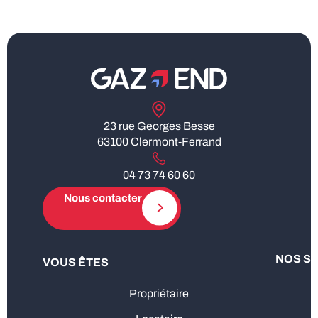
23 rue Georges Besse
63100 Clermont-Ferrand
04 73 74 60 60
Nous contacter
NOS S
VOUS ÊTES
Propriétaire