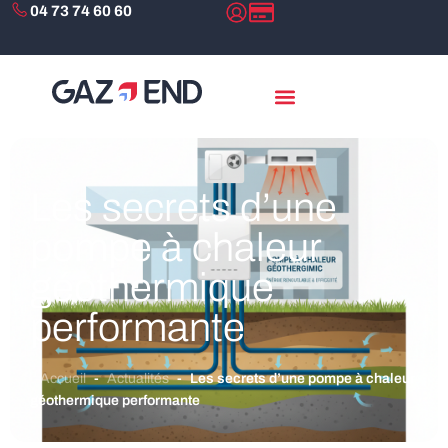
04 73 74 60 60
Les secrets d’une
pompe à chaleur
géothermique
performante
Accueil
-
Actualités
-
Les secrets d’une pompe à chaleur
géothermique performante