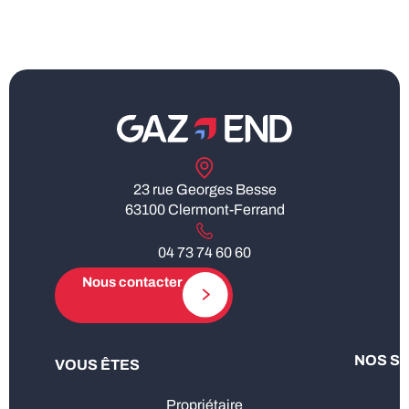
23 rue Georges Besse
63100 Clermont-Ferrand
04 73 74 60 60
Nous contacter
NOS S
VOUS ÊTES
Propriétaire