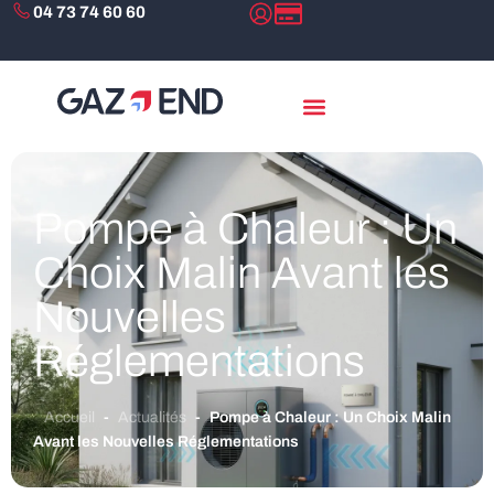
04 73 74 60 60
Pompe à Chaleur : Un
Choix Malin Avant les
Nouvelles
Réglementations
Accueil
-
Actualités
-
Pompe à Chaleur : Un Choix Malin
Avant les Nouvelles Réglementations